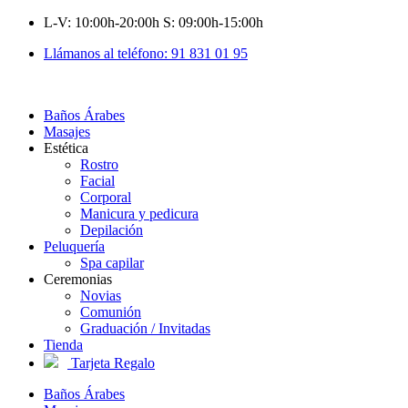
Ir
L-V: 10:00h-20:00h S: 09:00h-15:00h
al
Llámanos al teléfono: 91 831 01 95
contenido
Baños Árabes
Masajes
Estética
Rostro
Facial
Corporal
Manicura y pedicura
Depilación
Peluquería
Spa capilar
Ceremonias
Novias
Comunión
Graduación / Invitadas
Tienda
Tarjeta Regalo
Baños Árabes